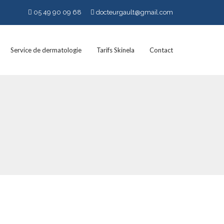
05 49 90 09 68
docteurgault@gmail.com
Service de dermatologie
Tarifs Skinela
Contact