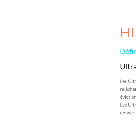
H
Défi
Ultr
Les Ult
relâchem
éviction
Les Ult
donner 