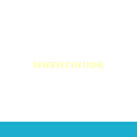
24h/24 et 7j/7
la veille de votre rendez-vous, vous recev
RÉSERVEZ EN LIGNE