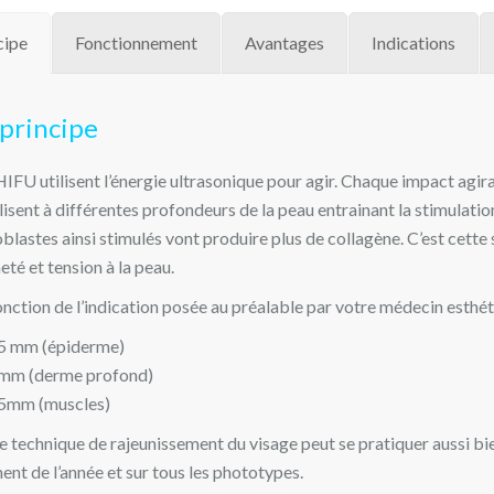
cipe
Fonctionnement
Avantages
Indications
 principe
HIFU utilisent l’énergie ultrasonique pour agir. Chaque impact agira
lisent à différentes profondeurs de la peau entrainant la stimulation
oblastes ainsi stimulés vont produire plus de collagène. C’est cett
eté et tension à la peau.
onction de l’indication posée au préalable par votre médecin esthéti
5 mm (épiderme)
mm (derme profond)
5mm (muscles)
e technique de rajeunissement du visage peut se pratiquer aussi bi
nt de l’année et sur tous les phototypes.