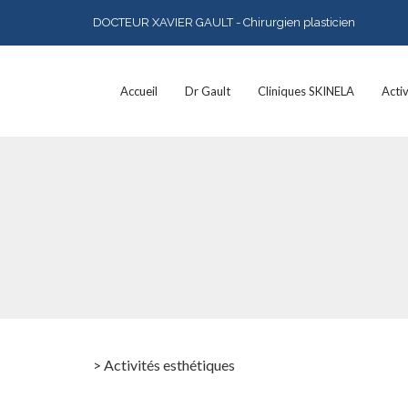
DOCTEUR XAVIER GAULT - Chirurgien plasticien
Accueil
Dr Gault
Cliniques SKINELA
Acti
> Activités esthétiques