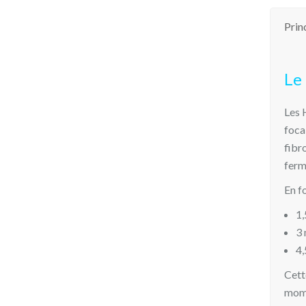
Prin
Le
Les 
foca
fibr
ferm
En f
1,
3 
4,
Cett
mome