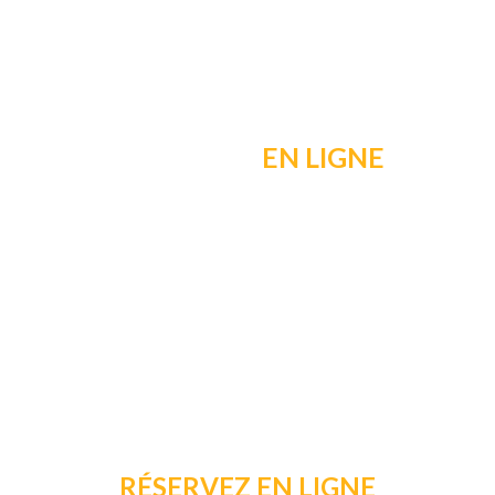
Prenez RDV
EN LIGNE
|
24h/24 et 7j/7
C’est facile, pratique
et la veille de
votre rendez-vous, vous recevez un
SMS de confirmation
RÉSERVEZ EN LIGNE