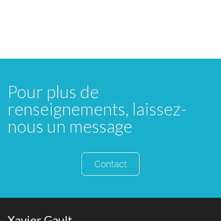
Pour plus de
renseignements, laissez-
nous un message
Contact
Xavier Gault …