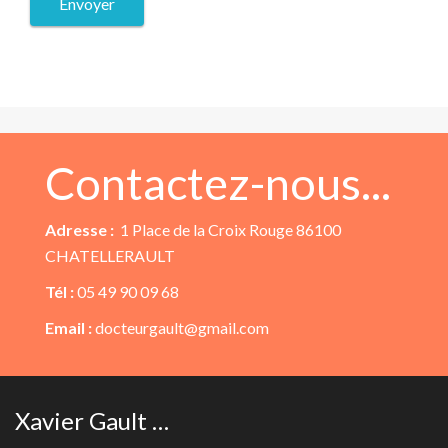
Contactez-nous...
Adresse :
1 Place de la Croix Rouge 86100
CHATELLERAULT
Tél :
05 49 90 09 68
Email :
docteurgault@gmail.com
Xavier Gault …